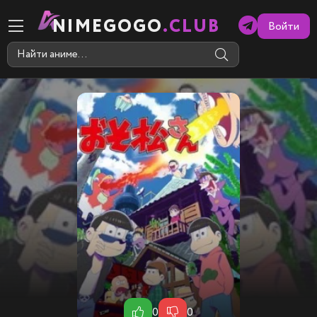
NIMEGOGO
.CLUB
Войти
0
0