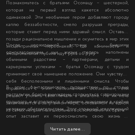
Познакомьтесь с братьями Осомацу – шестеркой,
которая на первый взгляд кажется абсолютно
одинаковой. Эти необычные герои добавляют городу
каплю беззаботности, смело разрушая преграды,
которые ставит перед ними здравый смысл. Оставьте
позади рациональное мышление и окунитесь в мир этих
После неожиданной встречи с бывшими
эксцентричных персонажей, где комичность и
одноклассниками, чьи жизни теперь наполнены
эмоциональная глубина идут рука об руку.
обычными радостями – партнёрами, детьми и
карьерными успехами – братья Осомацу с трудом
принимают своё нынешнее положение. Они чувствуют
себя бесполезными и лишёнными смысла. Чтобы
В этом фантастическом путешествии по стране
справиться с этим болезненным осознанием, они
ностальгии, братья вынуждены столкнуться с призраками
решают утопить свои печали в алкоголе. Но их ночь
прошлого и встретиться с давними знакомыми в крайне
заканчивается в запутанном мире, основанном на одном
неловких обстоятельствах. Этот странный и волнующий
из самых неприятных школьных воспоминаний их брата.
опыт заставит их переосмыслить свою жизнь и,
возможно, найти путь к собственному счастью и
Читать далее...
самореализации.