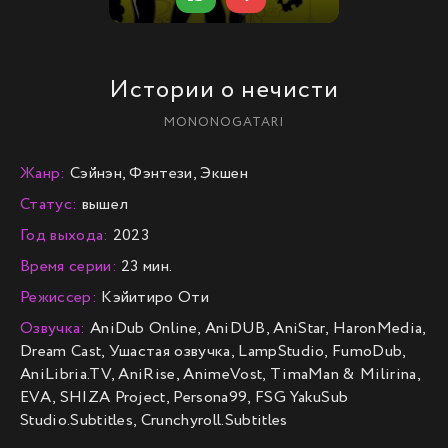
Истории о нечисти
MONONOGATARI
Жанр:
Сэйнэн, Фэнтези, Экшен
Статус:
вышел
Год выхода:
2023
Время серии:
23 мин.
Режиссер:
Кэйитиро Оти
Озвучка:
AniDub Online, AniDUB, AniStar, HaronMedia,
Dream Cast, Ушастая озвучка, LampStudio, FumoDub,
AniLibria.TV, AniRise, AnimeVost, TimaMan & Milirina,
EVA, SHIZA Project, Persona99, FSG YakuSub
Studio.Subtitles, Crunchyroll.Subtitles