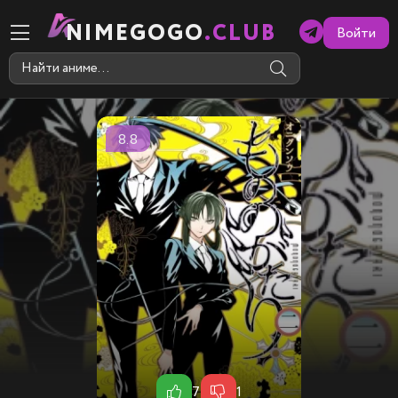
NIMEGOGO
.CLUB
Войти
8.8
7
1