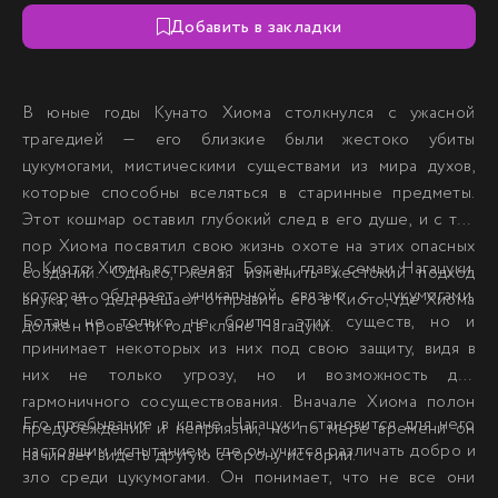
Добавить в закладки
В юные годы Кунато Хиома столкнулся с ужасной
трагедией — его близкие были жестоко убиты
цукумогами, мистическими существами из мира духов,
которые способны вселяться в старинные предметы.
Этот кошмар оставил глубокий след в его душе, и с тех
пор Хиома посвятил свою жизнь охоте на этих опасных
В Киото Хиома встречает Ботан, главу семьи Нагацуки,
созданий. Однако, желая изменить жестокий подход
которая обладает уникальной связью с цукумогами.
внука, его дед решает отправить его в Киото, где Хиома
Ботан не только не боится этих существ, но и
должен провести год в клане Нагацуки.
принимает некоторых из них под свою защиту, видя в
них не только угрозу, но и возможность для
гармоничного сосуществования. Вначале Хиома полон
Его пребывание в клане Нагацуки становится для него
предубеждений и неприязни, но по мере времени он
настоящим испытанием, где он учится различать добро и
начинает видеть другую сторону истории.
зло среди цукумогами. Он понимает, что не все они