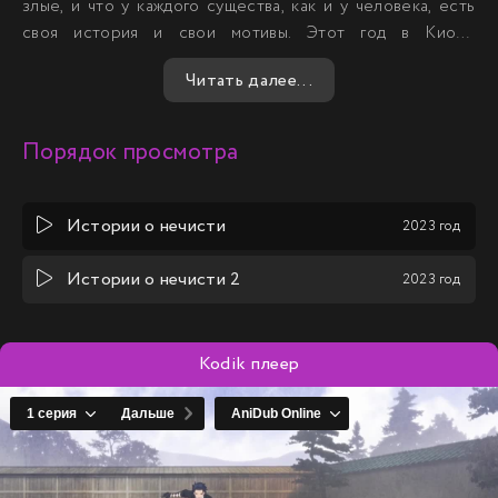
злые, и что у каждого существа, как и у человека, есть
своя история и свои мотивы. Этот год в Киото
становится для Хиомы временем внутренних перемен,
Читать далее...
где он учится прощать и принимать, открывая для себя
новый мир, полный сложных эмоций и неожиданных
открытий.
Порядок просмотра
Истории о нечисти
2023 год
Истории о нечисти 2
2023 год
Kodik плеер