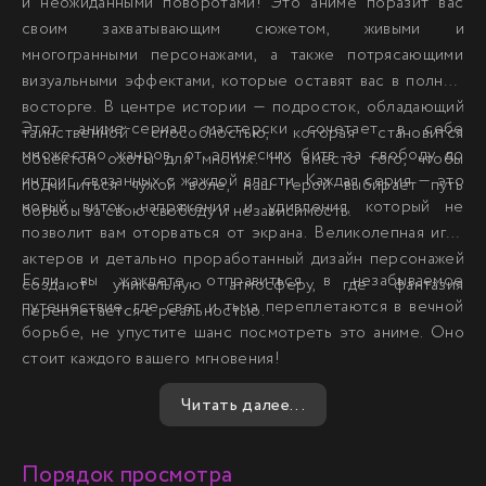
и неожиданными поворотами! Это аниме поразит вас
своим захватывающим сюжетом, живыми и
многогранными персонажами, а также потрясающими
визуальными эффектами, которые оставят вас в полном
восторге. В центре истории — подросток, обладающий
Этот аниме-сериал мастерски сочетает в себе
таинственной способностью, которая становится
множество жанров, от эпических битв за свободу до
объектом охоты для многих. Но вместо того, чтобы
интриг, связанных с жаждой власти. Каждая серия — это
подчиниться чужой воле, наш герой выбирает путь
новый виток напряжения и удивления, который не
борьбы за свою свободу и независимость.
позволит вам оторваться от экрана. Великолепная игра
актеров и детально проработанный дизайн персонажей
Если вы жаждете отправиться в незабываемое
создают уникальную атмосферу, где фантазия
путешествие, где свет и тьма переплетаются в вечной
переплетается с реальностью.
борьбе, не упустите шанс посмотреть это аниме. Оно
стоит каждого вашего мгновения!
Читать далее...
Порядок просмотра