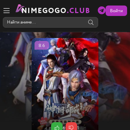
NIMEGOGO
.CLUB
Войти
8.6
6
1