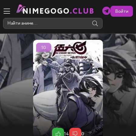
NIMEGOGO
.CLUB
Войти
10
14
0