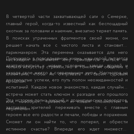
В четвертой части захватывающей саги о Семерке,
главный герой, когда-то известный как беспощадный
охотник за головами и наемник, внезапно теряет память.
В поисках утраченных фрагментов своей жизни, он
решает начать все с чистого листа и становится
парикмахером. Эта перемена оказывается для него
Погружаясь в повседневную жизнь, наш герой пытается
настоящим испытанием: ему приходится учиться не
адаптироваться к новым условиям, заводя друзей и
только искусству стрижки, но и тонкостям общения с
находя свое место в современном мире. Несмотря на
клиентами, чтобы не отпугивать их своим суровым
достигнутые успехи, его путь полон неожиданностей и
прошлым.
испытаний. Каждое новое знакомство, каждая случайная
встреча может стать ключом к разгадке его прошлого
Эта история полна эмоций и драматических поворотов,
или, наоборот, привести к новым сложностям и
заставляя зрителей переживать вместе с главным
переменам.
героем все его радости и печали, победы и поражения.
Сможет ли он найти то, что потерял, и обрести
истинное счастье? Впереди его ждет множество