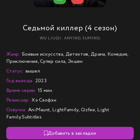
Седьмой киллер (4 сезон)
WU LIUQI: ANYING SUMING
Жанр:
Боевые искусства, Детектив, Драма, Комедия,
Приключения, Супер сила, Экшен
Статус:
вышел
Год выхода:
2023
Время серии:
15 мин.
Режиссер:
Хэ Сяофэн
Озвучка:
AniMaunt, LightFamily, Qzfee, Light
Family.Subtitles
Добавить в закладки