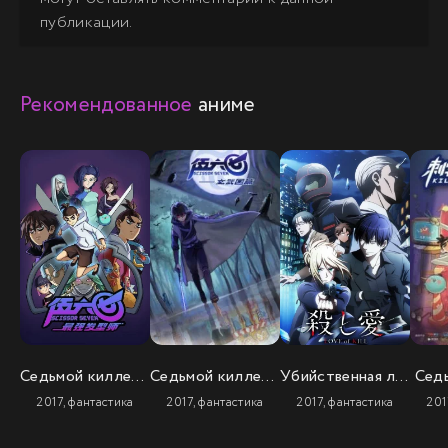
публикации.
Рекомендованное
аниме
Седьмой киллер (2 сезон)
Седьмой киллер (3 сезон)
Убийственная любовь
Сед
2017, фантастика
2017, фантастика
2017, фантастика
201