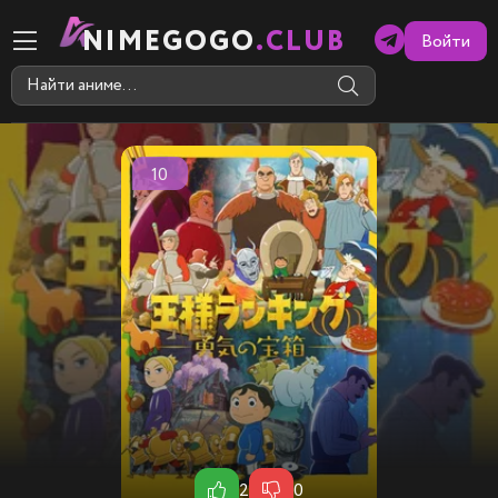
NIMEGOGO
.CLUB
Войти
10
2
0