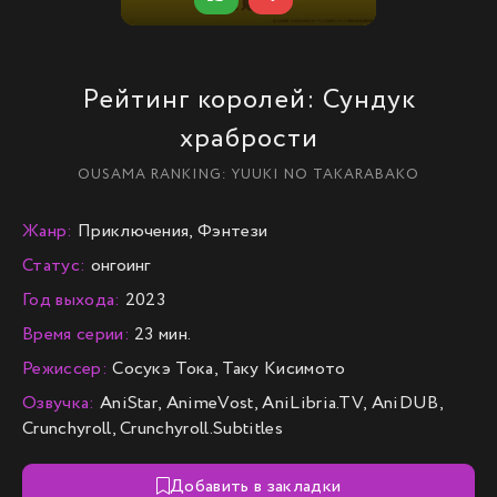
Рейтинг королей: Сундук
храбрости
OUSAMA RANKING: YUUKI NO TAKARABAKO
Жанр:
Приключения, Фэнтези
Статус:
онгоинг
Год выхода:
2023
Время серии:
23 мин.
Режиссер:
Сосукэ Тока, Таку Кисимото
Озвучка:
AniStar, AnimeVost, AniLibria.TV, AniDUB,
Crunchyroll, Crunchyroll.Subtitles
Добавить в закладки