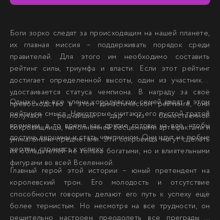
Боги зорко следят за происходящим на нашей планете,
их главная миссия – поддерживать порядок среди
правителей. Для этого им необходимо составить
рейтинг силы, триумфа и власти. Если этот рейтинг
достигает определенной высоты, один из участников
удостаивается статуса чемпиона. В награду за своё
Однако, не все члены королевских семей видят в этом
превосходство в этом династическом рейтинге, они
рейтинге смысл. Некоторые считают его пустой тратой
получают редчайший дар из божественной
времени, в то время как другие готовы на всё, чтобы
сокровищницы, наполненной бесценными артефактами и
достичь вершины и стать чемпионом. Они идут на любые
уникальными предметами. Эти сокровища могут сделать
жертвы, стремясь к успеху.
их обладателей не только богатыми, но и влиятельными
фигурами во всей Вселенной.
Главный герой этой истории – юный претендент на
королевский трон. Его молодость и отсутствие
способности говорить делают его путь к успеху ещё
более тернистым. Но несмотря на все трудности, он
решительно настроен преодолеть все преграды и