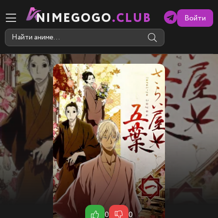
NIMEGOGO
.CLUB
Войти
0
0