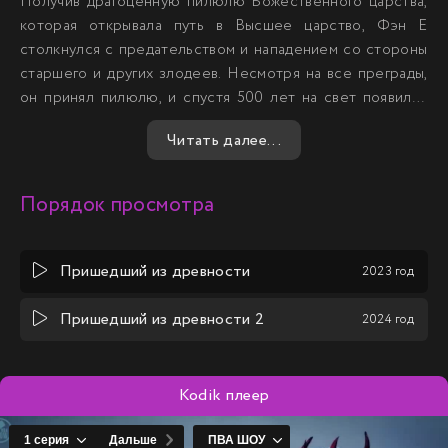
Получив драгоценную пилюлю Божественного царства,
которая открывала путь в Высшее царство, Фэн Е
столкнулся с предательством и нападением со стороны
старшего и других злодеев. Несмотря на все преграды,
он принял пилюлю, и спустя 500 лет на свет появился
его потомок, также названный Фэн Е. Этот молодой
Читать далее...
герой, узнав о трагической судьбе своего предка,
решает посвятить свою жизнь защите рода и мести за
прошлые несправедливости. Эфэн с неимоверной
Порядок просмотра
решимостью бросается в мир упорных тренировок и
самосовершенствования, стремясь постичь тайны
небесного пути и восстановить справедливость.
Пришедший из древности
2023 год
Пришедший из древности 2
2024 год
Kodik плеер