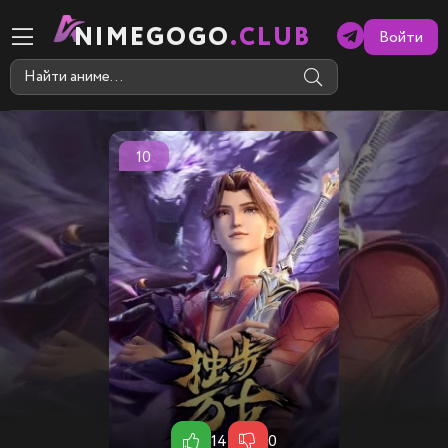
NIMEGOGO
.CLUB
Войти
10
14
0