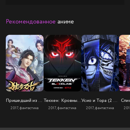
Рекомендованное
аниме
Пришедший из древности 2
Теккен: Кровные узы
Усио и Тора (2 сезон)
Спи
2017, фантастика
2017, фантастика
2017, фантастика
201