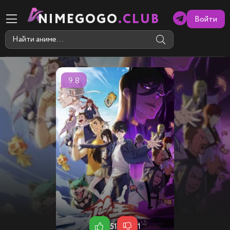
NIMEGOGO
.CLUB
Войти
9.8
51
1