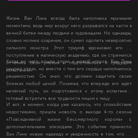
Жизнь Ван Лина всегда была наполнена мрачными
моментами, ведь мир вокруг него разрывался на части в
вечной битве между людьми и чудовищами. Но однажды,
словно молния озарения, он сумел одолеть невероятно
сильного монстра. Этот триумф вдохновил его на
поступление в магическую академию, где он стремился
Когда до него дошли слухи о новой угрозе, Ван Линь
отточить свои умения и подготовиться к грядущим
ощутил страх, но вместе с тем его сердце наполнилось
испытаниям.
решимостью. Он знал, что должен защитить своих
близких любой ценой. Понимая, что впереди его ждёт
нелёгкий путь, он подготовился к этому испытанию,
готовый встретить все трудности лицом к лицу.
И вот, в момент, когда уже казалось, что спокойствие
недостижимо, пришла новость о выходе 4-го сезона
«Повседневной жизни бессмертного короля» с
дополнительными эпизодами. Это событие принесло
Ван Лину новую надежду и уверенность в том, что он