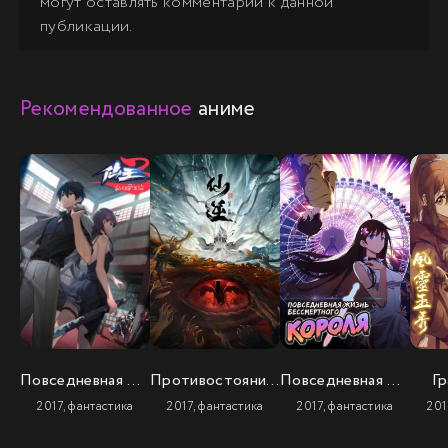
могут оставлять комментарии к данной
публикации.
Рекомендованное
аниме
Повседневная жизнь бессмертного короля (3 сезон)
Противостояние святого
Повседневная жизнь бессмертного короля
Гр
2017, фантастика
2017, фантастика
2017, фантастика
201