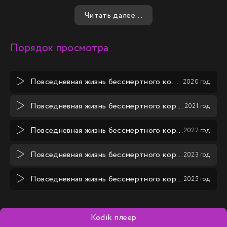
справится с любыми преградами. Его история
Читать далее...
продолжалась, полная взлётов и падений, радости и
печали, но он всегда оставался верен своей цели –
защитить тех, кого он любит.
Порядок просмотра
Повседневная жизнь бессмертного короля
2020 год
Повседневная жизнь бессмертного короля (2 сезон)
2021 год
Повседневная жизнь бессмертного короля (3 сезон)
2022 год
Повседневная жизнь бессмертного короля (4 сезон)
2023 год
Повседневная жизнь бессмертного короля (5 сезон)
2025 год
Kodik плеер