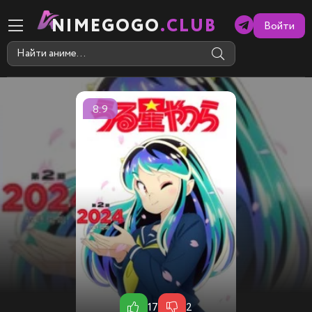
NIMEGOGO
.CLUB
Войти
8.9
17
2