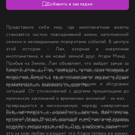
Добавить в закладки
Представьте себе мир, где инопланетные визиты
становятся частью повседневной жизни, наполненной
смехом и неожиданными поворотами событий. В центре
этой истории - Лам, озорная и энергичная
инопланетянка, и ее новый земной друг, Атари Мендо.
Прибыв на Землю, Лам объявляет, что выйдет замуж за
Каждый день с Лам приносит новые приключения и
того, кто сможет ее победить в честном поединке.
испытания. Вместе с ее инопланетными друзьями Атари
Атари, несмотря на свои сомнения и страхи, решает
оказывается в водовороте комических и абсурдных
принять вызов и завоевать сердце Лам.
ситуаций. От столкновений с другими пришельцами до
магических заклинаний и временных аномалий - их жизнь
превращается в нескончаемую череду невероятных
Все начинается с случайного запуска фейерверка,
событий. Атари постепенно осознает, что Лам - это не
который Атари Ментай, молодой и амбициозный парень,
просто забавный инопланетный гость, но и преданная
случайно выпускает в небо. Лам ошибочно принимает
подруга, готовая прийти на помощь в любой момент.
это за знак любви и решает, что Атари теперь ее жених.