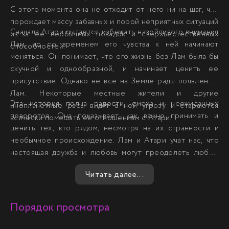
С этого момента она не отходит от него ни на шаг, что
порождает массу забавных и порой неприятных ситуаций
Сначала Атари пытается избежать назойливого внимания
из-за ее необычных повадок и сверхъестественных
Лам, но со временем его чувства к ней начинают
способностей.
меняться. Он понимает, что его жизнь без Лам была бы
скучной и однообразной, и начинает ценить ее
присутствие. Однако не все на Земле рады появлению
Лам. Некоторые местные жители и другие
Эта история полна радости, смеха и неожиданных
инопланетные расы видят в ней угрозу и стараются
поворотов. Она показывает, как важно принимать и
всячески помешать ее отношениям с Атари.
ценить тех, кто рядом, несмотря на их странности и
необычное происхождение. Лам и Атари учат нас, что
настоящая дружба и любовь могут преодолеть любые
преграды, даже если они приходят с других планет.
Читать далее...
Порядок просмотра