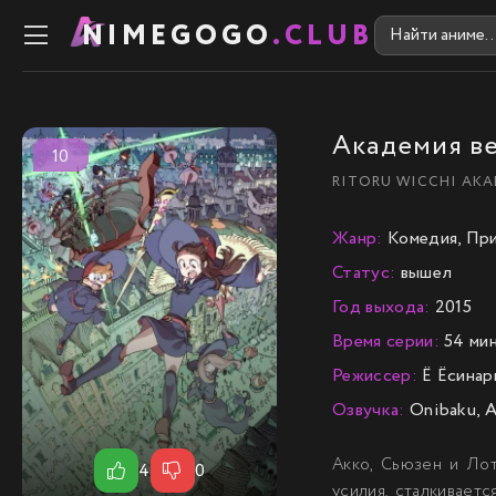
NIMEGOGO
.CLUB
Академия ве
10
RITORU WICCHI AKA
Жанр:
Комедия, При
Статус:
вышел
Год выхода:
2015
Время серии:
54 мин
Режиссер:
Ё Ёсинар
Озвучка:
Onibaku, A
Акко, Сьюзен и Лот
4
0
усилия, сталкивает