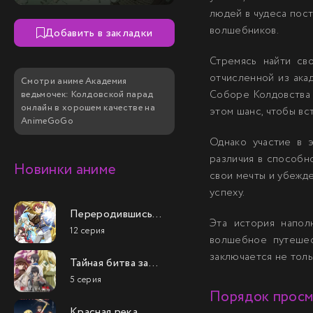
людей в чудеса пост
волшебников.
Добавить в закладки
Стремясь найти св
отчисленной из акад
Смотри аниме Академия
Соборе Колдовства —
ведьмочек: Колдовской парад
онлайн в хорошем качестве на
этом шанс, чтобы вс
AnimeGoGo
Однако участие в 
различия в способно
Новинки аниме
свои мечты и убежде
успеху.
Переродившись
Эта история напол
аристократом-
12 серия
неудачником, я
волшебное путешест
потратил всё своё
заключается не тольк
Тайная битва за
свободное время,
престол
чтобы стать
5 серия
сильнейшего
великим магом!
Порядок прос
принца-дуралея
Красная река