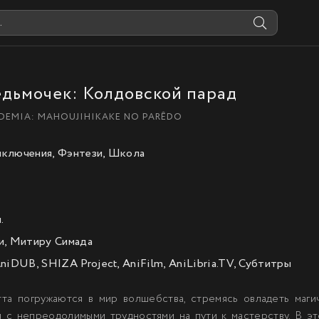
дьмочек: Колдовской парад
DEMIA: MAHOUJIHIKAKE NO PARÊDO
ключения, Фэнтези, Школа
.
и, Митиру Симада
niDUB, SHIZA Project, AniFilm, AniLibria.TV, Субтитры
та погружаются в мир волшебства, стремясь овладеть маги
ся с непреодолимыми трудностями на пути к мастерству. В эт