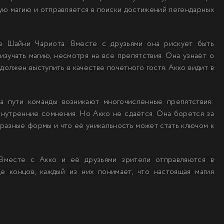
ную магию и отправляется в поиски достижений легендарных
а Шайни Чариота. Вместе с друзьями она рискует быть
изучать магию, несмотря на все препятствия. Она узнаёт о
олжен выступить в качестве почетного гостя. Акко видит в
а пути команды возникают многочисленные препятствия:
 внутренние сомнения. Но Акко не сдаётся. Она борется за
 разные формы и что её уникальность может стать ключом к
 Вместе с Акко и её друзьями зрители отправляются в
е концов, каждый из них понимает, что настоящая магия