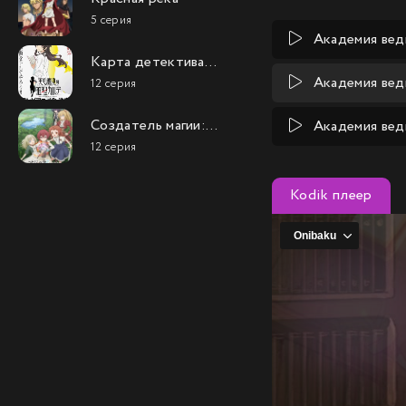
5 серия
Академия вед
Карта детектива
Такао Амэку
Академия вед
12 серия
Создатель магии:
Академия вед
Как создать
12 серия
волшебство в
другом мире
Kodik плеер