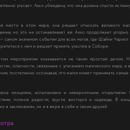
епенно угасает. Акко убеждена, что она должна спасти истин
оё место в этом мире, она решает отыскать великого маг
емии, но это не останавливает её. Акко продолжает упорно 
 самом значимом событии для всех магов, где Шайни Чариот д
третиться с ним и решает принять участие в Соборе.
этом мероприятии оказывается не таким простым делом. Н
стях, опасности, связанные с угасанием магического мира, и
ния, постепенно осознавая, что магия может принимать самые
нена эмоциями, испытаниями и невероятными открытиями.
вие, полное радости, грусти, восторга и надежды. В конц
о в заклинаниях, но и в вере в себя и своих друзей.
мотра