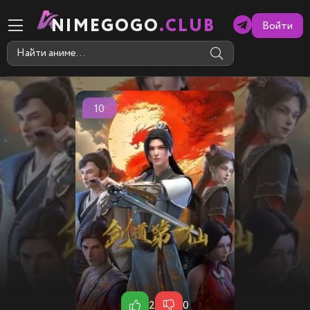
NIMEGOGO
.CLUB
Войти
10
2
0