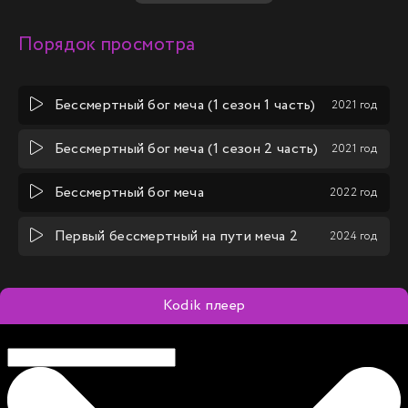
взмахе меча.
приключениями и ответами на бесчисленные тайны
жизни.
Порядок просмотра
Бессмертный бог меча (1 сезон 1 часть)
2021 год
Бессмертный бог меча (1 сезон 2 часть)
2021 год
Бессмертный бог меча
2022 год
Первый бессмертный на пути меча 2
2024 год
Kodik плеер