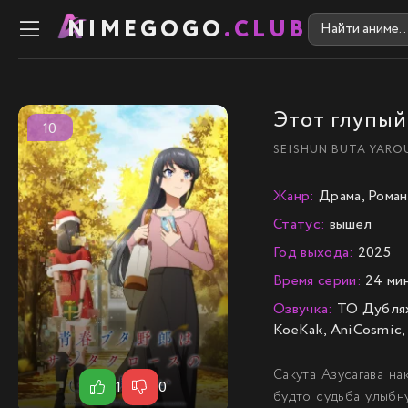
NIMEGOGO
.CLUB
Этот глупый
10
SEISHUN BUTA YARO
Жанр:
Драма, Роман
Статус:
вышел
Год выхода:
2025
Время серии:
24 мин
Озвучка:
ТО Дубляжн
KoeKak, AniCosmic, l
Сакута Азусагава н
1
0
будто судьба улыбн