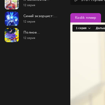
однокласснице,
12 серия
которую ненавидел
Синий экзорцист:
Kodik плеер
Вся ночь (4 сезон 2
12 серия
часть)
Полное
исследование
12 серия