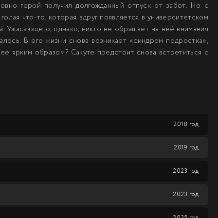
ловно герой получил долгожданный отпуск от забот. Но с
голая что-то, которая вдруг появляется в университетском
ра. Ужасающего, однако, никто не обращает на неё внимания
чалось. В его жизни снова возникает «синдром подростка»,
а её ярким образом? Сакуте предстоит снова встретиться с
2018 год
2019 год
2023 год
2023 год
2025 год