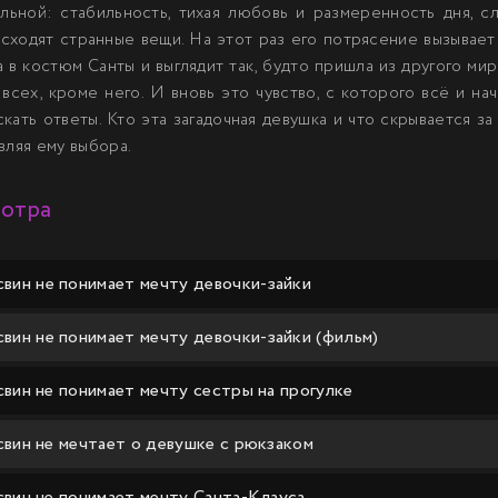
льной: стабильность, тихая любовь и размеренность дня, с
сходят странные вещи. На этот раз его потрясение вызывает 
 в костюм Санты и выглядит так, будто пришла из другого ми
всех, кроме него. И вновь это чувство, с которого всё и на
кать ответы. Кто эта загадочная девушка и что скрывается з
вляя ему выбора.
мотра
свин не понимает мечту девочки-зайки
свин не понимает мечту девочки-зайки (фильм)
свин не понимает мечту сестры на прогулке
свин не мечтает о девушке с рюкзаком
свин не понимает мечту Санта-Клауса