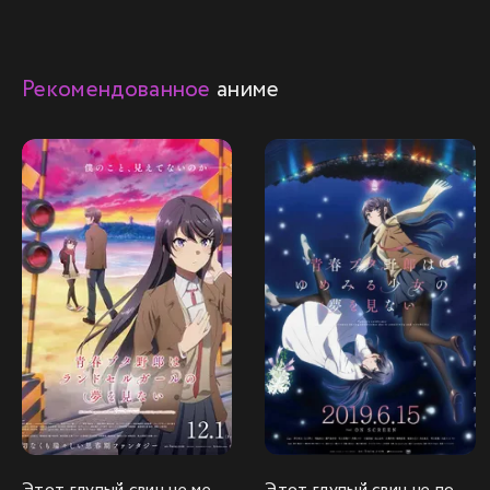
Рекомендованное
аниме
Этот глупый свин не мечтает о девушке с рюкзаком
Этот глупый свин не понимает мечту девочки-зайки (фильм)