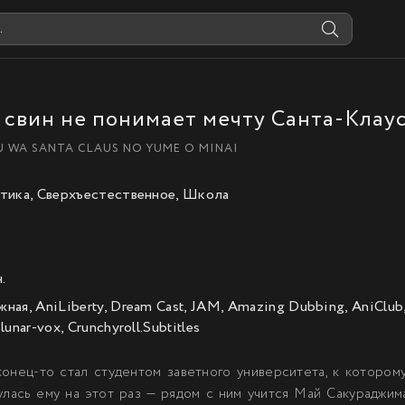
 свин не понимает мечту Санта-Клау
U WA SANTA CLAUS NO YUME O MINAI
тика, Сверхъестественное, Школа
.
ая, AniLiberty, Dream Cast, JAM, Amazing Dubbing, AniClub,
unar-vox, Crunchyroll.Subtitles
аконец-то стал студентом заветного университета, к котором
улась ему на этот раз — рядом с ним учится Май Сакураджима