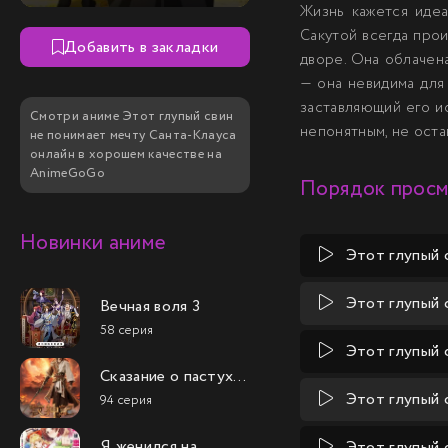
Жизнь кажется идеа
Сакутой всегда прои
Добавить в закладки
дворе. Она облачена
— она невидима для 
заставляющий его ис
Смотри аниме Этот глупый свин
непонятным, не оста
не понимает мечту Санта-Клауса
онлайн в хорошем качестве на
AnimeGoGo
Порядок прос
Новинки аниме
Этот глупый 
Этот глупый 
Вечная воля 3
58 серия
Этот глупый 
Сказание о пастухе
богов
Этот глупый 
94 серия
Я женился на
Этот глупый 