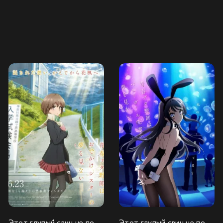
Этот глупый свин не понимает мечту сестры на прогулке
Этот глупый свин не понимает мечту девочки-зайки