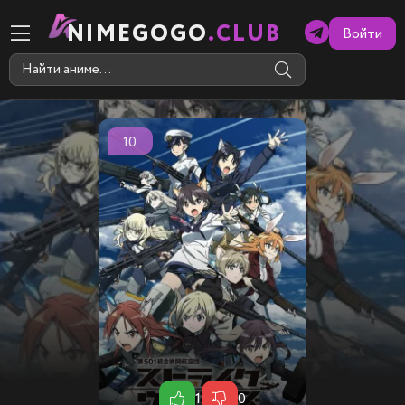
NIMEGOGO
.CLUB
Войти
10
1
0