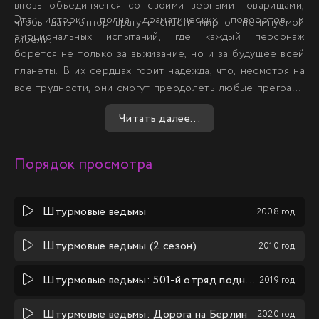
вновь объединяется со своими верными товарищами,
Эта история полна драматических поворотов и
чтобы дать отпор врагу и спасти мир от неминуемой
эмоциональных испытаний, где каждый персонаж
гибели.
борется не только за выживание, но и за будущее всей
планеты. В их сердцах горит надежда, что, несмотря на
все трудности, они смогут преодолеть любые преграды
и вернуть мир в этот раздираемый войной мир.
Читать далее...
Порядок просмотра
Штурмовые ведьмы
2008 год
Штурмовые ведьмы (2 сезон)
2010 год
Штурмовые ведьмы: 501-й отряд поднимается в небо!
2019 год
Штурмовые ведьмы: Дорога на Берлин
2020 год