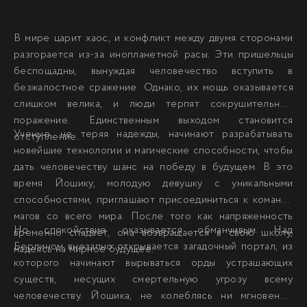
В мире царит хаос, и конфликт между двумя сторонами
разгорается из-за инопланетной расы. Эти пришельцы
беспощадны, вынуждая человечество вступить в
безжалостное сражение. Однако, их мощь оказывается
слишком велика, и люди терпят сокрушительное
поражение. Единственным выходом становится
Ученые, не теряя надежды, начинают разрабатывать
отступление.
новейшие технологии и магические способности, чтобы
дать человечеству шанс на победу в будущем. В это
время Йошику, молодую девушку с уникальными
способностями, приглашают присоединиться к команде
магов со всего мира. После того как напряженность
Но спокойствие оказывается обманчивым. Над
временно спадает, она возвращается в свою школу,
Берлином внезапно открывается загадочный портал, из
надеясь на мирное будущее.
которого начинают вырываться орды устрашающих
существ, несущих смертельную угрозу всему
человечеству. Йошика, не колеблясь ни мгновения,