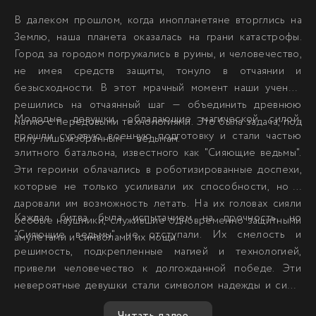
В далеком прошлом, когда инопланетяне вторглись на
Землю, наша планета оказалась на грани катастрофы.
Город за городом погружались в руины, и человечество,
не имея средств защиты, тонуло в отчаянии и
безысходности. В этот мрачный момент наши ученые
решились на отчаянный шаг — объединить древнюю
Молодые девушки, обладающие магической силой,
магию с передовыми технологиями. Это была задача, под
прошли суровую военную подготовку и стали частью
силу лишь избранным — ведьмам.
элитного батальона, известного как "Сияющие ведьмы".
Эти героини облачались в роботизированные доспехи,
которые не только усиливали их способности, но и
даровали им возможность летать. На их головах сияли
Каждая битва была испытанием на прочность, но
особые наушники, служившие одновременно защитными
"Сияющие ведьмы" не отступали. Их смелость и
амулетами и символами их мощи.
решимость, подкрепленные магией и технологией,
привели человечество к долгожданной победе. Эти
невероятные девушки стали символом надежды и силы,
доказав, что даже в самые темные времена можно найти
Читать далее...