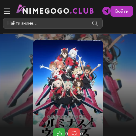
NIMEGOGO
.CLUB
Войти
0
0