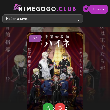
NIMEGOGO
.CLUB
Войти
7.1
5
2