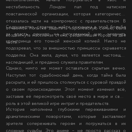
непоколебимая, начала погружаться в хаос и
нестабильность. Лондон пал под натиском
повстанческой организации, которая категорически
отказалась идти на компромисс с правительством. В
Содружество, стремясь найти союзника в этой борьбе
отчаянной попытке защитить королевскую семью, была
за власть, решило на рискованный шаг: заменить
воздвигнута массивная стена, разделившая город на две
кронпринца его точной женской копией. Никто не
части.
подозревал, что за внешностью принцессы скрывается
подделка. Она жила, думая, что является настоящей
наследницей, и преданно служила правителям.
Однако, ничто не может оставаться скрытым вечно.
Наступил тот судьбоносный день, когда тайна была
раскрыта, и ей пришлось столкнуться с суровой правдой
о своем происхождении. Этот момент изменил всё,
заставив её пересмотреть своё место в мире и свою
роль в этой великой игре интриг и предательств.
История наполнена глубокими переживаниями и
драматическими поворотами, которые заставляют
зрителя сопереживать героям и погружаться в их
сложные судьбы. Это аниме – не просто рассказ о