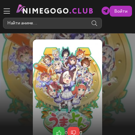
NIMEGOGO
.CLUB
Войти
0
0