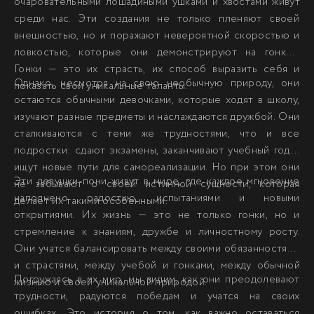
очаровательными лошадиными ушками и хвостами живут
среди нас. Эти создания не только пленяют своей
внешностью, но и поражают невероятной скоростью и
ловкостью, которые они демонстрируют на гонках.
Гонки — это их страсть, их способ выразить себя и
Однако, несмотря на свою необычную природу, они
показать свои уникальные таланты.
остаются обычными девочками, которые ходят в школу,
изучают разные предметы и наслаждаются дружбой. Они
сталкиваются с теми же трудностями, что и все
подростки: сдают экзамены, заканчивают учебный год и
ищут новые пути для самореализации. Но при этом они
Эти девушки-пони живут в мире, где каждое мгновение
не забывают о своей истинной сущности, которая
наполнено радостью, испытаниями и новыми
делает их такими особенными.
открытиями. Их жизнь — это не только гонки, но и
стремление к знаниям, дружбе и личностному росту.
Они учатся балансировать между своими обязанностями
и страстями, между учебой и гонками, между обычной
Погружаясь в их мир, мы видим, как они преодолевают
жизнью и своей уникальной природой.
трудности, радуются победам и учатся на своих
ошибках. Это история о том, как важно оставаться