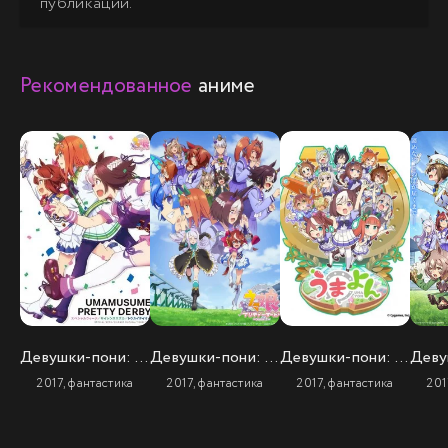
публикации.
Рекомендованное
аниме
Девушки-пони: Славное дерби
Девушки-пони: Славное дерби (2 сезон)
Девушки-пони: Ёнкома
2017, фантастика
2017, фантастика
2017, фантастика
201