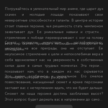
Погружайтесь в увлекательный мир аниме, где царит дух
скачек и молодые лошади показывают свои
невероятные способности и таланты. В центре истории
стоит главная героиня, чья решимость стать чемпионом
захватывает дух. Ее уникальные навыки и страстное
стремление к победе переворачивают с ног на голову
Сюжет пронизан мужеством и настойчивостью:
весь мир скачек, приводя к неожиданным поворотам на
несмотря на все преграды, она не отступает. Ее
ипподроме.
неугасимое стремление к цели и непоколебимая вера в
себя вдохновляют нас на уверенность в собственных
силах даже в самых трудных моментах. Эта героиня
показывает нам, что в каждом из нас скрывается
Это аниме особенное и уникальное. Его смелое
потенциал, который стоит раскрыть.
повествование, насыщенный сюжет и яркие персонажи
заставят вас с нетерпением ждать, что же будет дальше.
Сможет ли наша героиня достичь заоблачных высот?
Этот вопрос будет держать вас в напряжении до самого
конца.