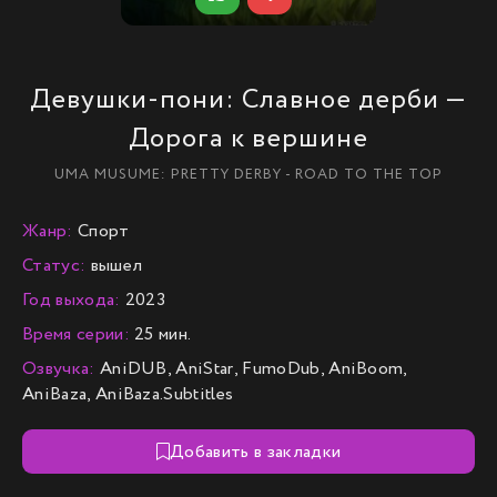
Девушки-пони: Славное дерби —
Дорога к вершине
UMA MUSUME: PRETTY DERBY - ROAD TO THE TOP
Жанр:
Спорт
Статус:
вышел
Год выхода:
2023
Время серии:
25 мин.
Озвучка:
AniDUB, AniStar, FumoDub, AniBoom,
AniBaza, AniBaza.Subtitles
Добавить в закладки