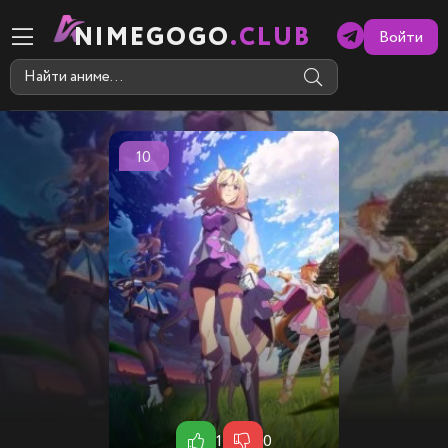
NIMEGOGO
.CLUB
Войти
10
1
0