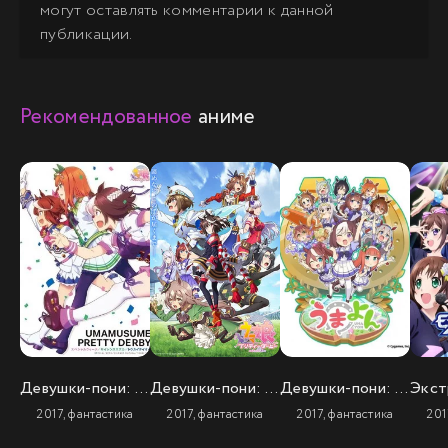
могут оставлять комментарии к данной
публикации.
Рекомендованное
аниме
Девушки-пони: Славное дерби
Девушки-пони: Славное дерби (3 сезон)
Девушки-пони: Ёнкома
2017, фантастика
2017, фантастика
2017, фантастика
201