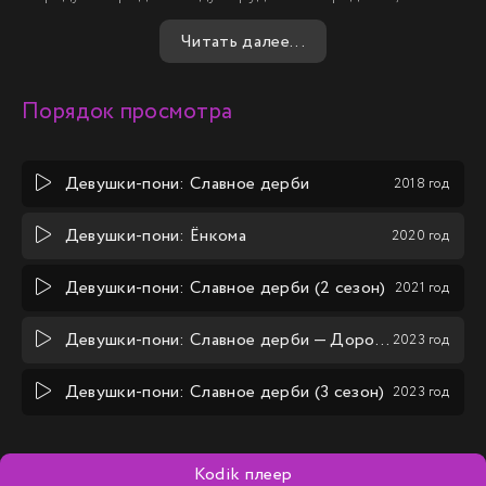
и поражения, но её дух непоколебим, и она готова
Читать далее...
бороться до конца.
Порядок просмотра
Девушки-пони: Славное дерби
2018 год
Девушки-пони: Ёнкома
2020 год
Девушки-пони: Славное дерби (2 сезон)
2021 год
Девушки-пони: Славное дерби — Дорога к вершине
2023 год
Девушки-пони: Славное дерби (3 сезон)
2023 год
Kodik плеер