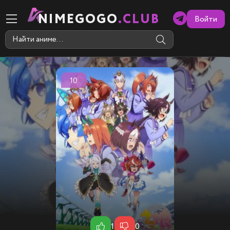
NIMEGOGO
.CLUB
Войти
10
1
0