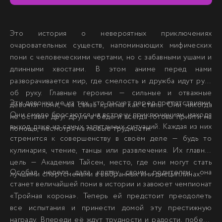
Это история о невероятных приключениях
очаровательных существ, напоминающих мифических
пони с человеческими чертами, но с забавными ушами и
длинными хвостами. В этом аниме перед нами
разворачивается мир, где смелость и дружба идут рука
об руку. Главные героини — сильные и отважные
Эти девочки не из тех, кто пасует перед препятствиями.
девочки-пони, чья связь крепка как сталь. Они никогда
Они смело бросаются на встречу приключениям, находя
не оставят друг друга в беде и всегда готовы прийти на
выход даже из самых запутанных ситуаций. Каждая из них
помощь, несмотря на любые трудности.
стремится к совершенству в своём деле — будь то
кулинария, чтение, танцы или развлечения. Их главная
цель — Академия Тайсен, место, где они могут стать
Особая неделя дала клятву своим родителям: она
лучшими спортсменами в выбранных ими дисциплинах.
станет величайшей пони в истории и завоюет чемпионат
«Тройная корона». Теперь ей предстоит преодолеть
все испытания и принести домой эту престижную
награду. Впереди её ждут трудности и радости, победы