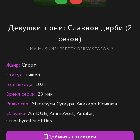
Девушки-пони: Славное дерби (2
сезон)
UMA MUSUME: PRETTY DERBY SEASON 2
Жанр:
Спорт
Статус:
вышел
Год выхода:
2021
Время серии:
23 мин.
Режиссер:
Масафуми Сугиура, Акихиро Исихара
Озвучка:
AniDUB, AnimeVost, AniStar,
Crunchyroll.Subtitles
Добавить в закладки